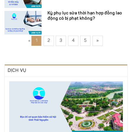
Ký phụ lục sửa thời hạn hợp đồng lao
động có bị phạt không?
«
1
2
3
4
5
»
DỊCH VỤ