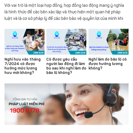
Với vai trò là một loại hợp đồng, hợp đồng lao động mang ý nghĩa
đơn/hợp
trực
là hình thức để các bên xác lập và thực hiện một quan hệ pháp
đồng
tuyến
Yêu
luật và là cơ sở pháp lý để các bên bảo vệ quyền lợi của mình khi
cầu
tranh chấp xảy ra. Do đó, việc người lao động hiện nay cần hiểu rõ
Đặt
báo
về vấn đề hợp đồng lao động khi hợp đồng lao động bị vô hiệu cũng
lịch
giá
là một yếu tố vô cùng quan trọng. Trong bài viết dưới đây, Luật
tư
dịch
Toàn Quốc sẽ phân tích rõ hơn về vấn đề này.
vấn
vụ
trực
Nghỉ hưu vào tháng
Có được yêu cầu
Nghỉ làm do bão lũ có
7/2024 có được
người lao động đi làm
được hưởng lương
tiếp
hưởng mức lương
bù sau khi nghỉ làm do
không?
hưu mới không?
bão lũ không?