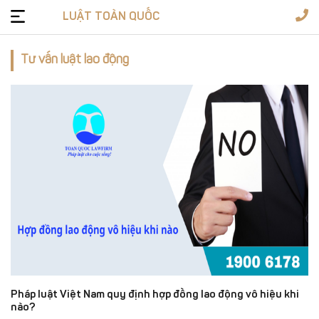
LUẬT TOÀN QUỐC
Tư vấn luật lao động
Tư
vấn
pháp
Dịch
luật
vụ
Giấy
phép
Văn
bản
luật
Biểu
mẫu
1900
6178
Đặt
Pháp luật Việt Nam quy định hợp đồng lao động vô hiệu khi
câu
nào?
Soạn
hỏi