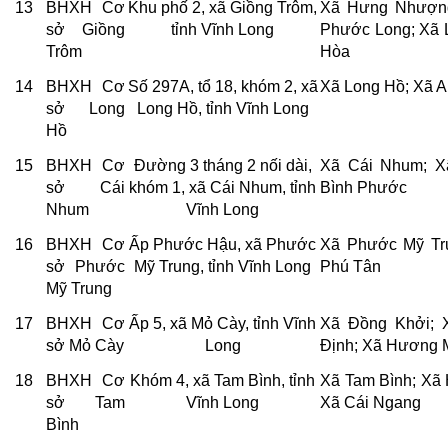
13
BHXH Cơ
Khu phố 2, xã Giồng Trôm,
Xã Hưng Nhượng
sở Giồng
tỉnh Vĩnh Long
Phước Long; Xã 
Trôm
Hòa
14
BHXH Cơ
Số 297A, tổ 18, khóm 2, xã
Xã Long Hồ; Xã A
sở Long
Long Hồ, tỉnh Vĩnh Long
Hồ
15
BHXH Cơ
Đường 3 tháng 2 nối dài,
Xã Cái Nhum; X
sở Cái
khóm 1, xã Cái Nhum, tỉnh
Bình Phước
Nhum
Vĩnh Long
16
BHXH Cơ
Ấp Phước Hậu, xã Phước
Xã Phước Mỹ Tr
sở Phước
Mỹ Trung, tỉnh Vĩnh Long
Phú Tân
Mỹ Trung
17
BHXH Cơ
Ấp 5, xã Mỏ Cày, tỉnh Vĩnh
Xã Đồng Khởi; 
sở Mỏ Cày
Long
Định; Xã Hương 
18
BHXH Cơ
Khóm 4, xã Tam Bình, tỉnh
Xã Tam Bình; Xã 
sở Tam
Vĩnh Long
Xã Cái Ngang
Bình