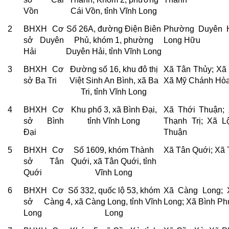
Vồn
Cái Vồn, tỉnh Vĩnh Long
2
BHXH Cơ
Số 26A, đường Điện Biên
Phường Duyên H
sở Duyên
Phủ, khóm 1, phường
Long Hữu
Hải
Duyên Hải, tỉnh Vĩnh Long
3
BHXH Cơ
Đường số 16, khu đô thị
Xã Tân Thủy; Xã 
sở Ba Tri
Việt Sinh An Bình, xã Ba
Xã Mỹ Chánh Hòa;
Tri, tỉnh Vĩnh Long
4
BHXH Cơ
Khu phố 3, xã Bình Đại,
Xã Thới Thuận;
sở Bình
tỉnh Vĩnh Long
Thạnh Trị; Xã 
Đại
Thuận
5
BHXH Cơ
Số 1609, khóm Thành
Xã Tân Quới; Xã
sở Tân
Quới, xã Tân Quới, tỉnh
Quới
Vĩnh Long
6
BHXH Cơ
Số 332, quốc lộ 53, khóm
Xã Càng Long; 
sở Càng
4, xã Càng Long, tỉnh Vĩnh
Long; Xã Bình Ph
Long
Long