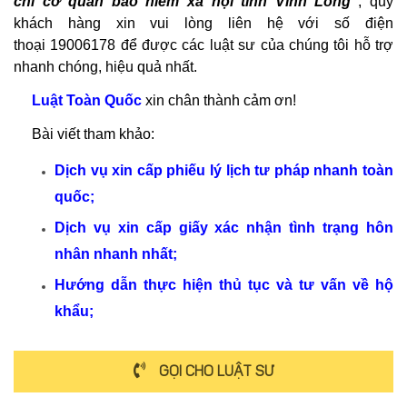
chỉ cơ quan bảo hiểm xã hội tỉnh Vĩnh Long”
, quý
khách hàng xin vui lòng liên hệ với số điện
thoại 19006178 để được các luật sư của chúng tôi hỗ trợ
nhanh chóng, hiệu quả nhất.
Luật Toàn Quốc
xin chân thành cảm ơn!
Bài viết tham khảo:
Dịch vụ xin cấp phiếu lý lịch tư pháp nhanh toàn
quốc
;
Dịch vụ xin cấp giấy xác nhận tình trạng hôn
nhân nhanh nhất
;
Hướng dẫn thực hiện thủ tục và tư vấn về hộ
khẩu
;
GỌI CHO LUẬT SƯ