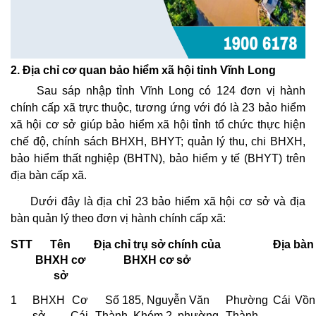
2. Địa chỉ cơ quan bảo hiểm xã hội tỉnh Vĩnh Long
Sau sáp nhập tỉnh Vĩnh Long có 124 đơn vị hành
chính cấp xã trực thuộc, tương ứng với đó là 23 bảo hiểm
xã hội cơ sở giúp bảo hiểm xã hội tỉnh tổ chức thực hiện
chế độ, chính sách BHXH, BHYT; quản lý thu, chi BHXH,
bảo hiểm thất nghiệp (BHTN), bảo hiểm y tế (BHYT) trên
địa bàn cấp xã.
Dưới đây là địa chỉ 23 bảo hiểm xã hội cơ sở và địa
bàn quản lý theo đơn vị hành chính cấp xã:
STT
Tên
Địa chỉ trụ sở chính của
Địa bàn
BHXH cơ
BHXH cơ sở
sở
1
BHXH Cơ
Số 185, Nguyễn Văn
Phường Cái Vồn
sở Cái
Thành, Khóm 2, phường
Thành