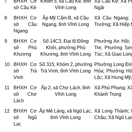
7
BHXH Cơ
Khóm 5, xã Cầu Kè, tỉnh
Xã Cầu Kè; Xã P
sở Cầu Kè
Vĩnh Long
Ngãi
8
BHXH Cơ
Ấp Mỹ Cẩm B, xã Cầu
Xã Cầu Ngang; 
sở Cầu
Ngang, tỉnh Vĩnh Long
Trường; Xã Hiệp
Ngang
9
BHXH Cơ
Số 14C3, Đại lộ Đồng
Phường An Hội;
sở Phú
Khởi, phường Phú
Tre; Phường Sơ
Khương
Khương, tỉnh Vĩnh Long
Túc; Xã Giao Lon
10
BHXH Cơ
Số 315, Khóm 2, phường
Phường Long Đức
sở Trà
Trà Vinh, tỉnh Vĩnh Long
Hóa; Phường Hò
Vinh
Lộc; Xã Hưng Mỹ;
11
BHXH Cơ
Ấp 2, xã Chợ Lách, tỉnh
Xã Phú Phụng; X
sở Chợ
Vĩnh Long
Khánh Trung
Lách
12
BHXH Cơ
Ấp Mé Láng, xã Ngũ Lạc,
Xã Long Thành; 
sở Ngũ
tỉnh Vĩnh Long
Châu; Xã Ngũ Lạ
Lạc