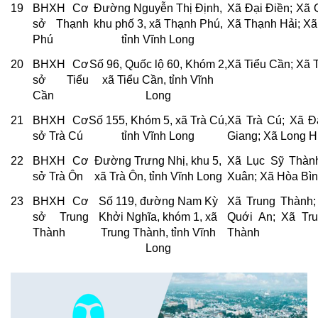
19
BHXH Cơ
Đường Nguyễn Thị Định,
Xã Đại Điền; Xã 
sở Thạnh
khu phố 3, xã Thạnh Phú,
Xã Thạnh Hải; X
Phú
tỉnh Vĩnh Long
20
BHXH Cơ
Số 96, Quốc lộ 60, Khóm 2,
Xã Tiểu Cần; Xã 
sở Tiểu
xã Tiểu Cần, tỉnh Vĩnh
Cần
Long
21
BHXH Cơ
Số 155, Khóm 5, xã Trà Cú,
Xã Trà Cú; Xã Đ
sở Trà Cú
tỉnh Vĩnh Long
Giang; Xã Long H
22
BHXH Cơ
Đường Trưng Nhị, khu 5,
Xã Lục Sỹ Thành
sở Trà Ôn
xã Trà Ôn, tỉnh Vĩnh Long
Xuân; Xã Hòa Bì
23
BHXH Cơ
Số 119, đường Nam Kỳ
Xã Trung Thành;
sở Trung
Khởi Nghĩa, khóm 1, xã
Quới An; Xã Tr
Thành
Trung Thành, tỉnh Vĩnh
Thành
Long