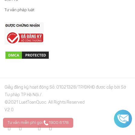
Tư vấn pháp luật
Giấy đăng ký hoạt động Số: 01021328/TP/ĐKHĐ được cấp bởi Sở
Tư pháp TP Hà Nội./.
©2021 LuatToanQuoc. All Rights Reserved
V2.0
Tư vấn miễn phí gọi:
1900 6178