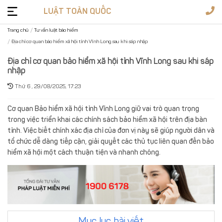
LUẬT TOÀN QUỐC
Trang chủ
Tư vấn luật bảo hiểm
Địa chỉ cơ quan bảo hiểm xã hội tỉnh Vĩnh Long sau khi sáp nhập
Tư
vấn
Địa chỉ cơ quan bảo hiểm xã hội tỉnh Vĩnh Long sau khi sáp
nhập
pháp
Dịch
luật
vụ
Thứ 6 , 29/08/2025, 17:23
Giấy
Cơ quan Bảo hiểm xã hội tỉnh Vĩnh Long giữ vai trò quan trọng
phép
trong việc triển khai các chính sách bảo hiểm xã hội trên địa bàn
Văn
tỉnh. Việc biết chính xác địa chỉ của đơn vị này sẽ giúp người dân và
bản
tổ chức dễ dàng tiếp cận, giải quyết các thủ tục liên quan đến bảo
luật
Biểu
hiểm xã hội một cách thuận tiện và nhanh chóng.
mẫu
1900
6178
Đặt
câu
Mục lục bài viết
Soạn
hỏi