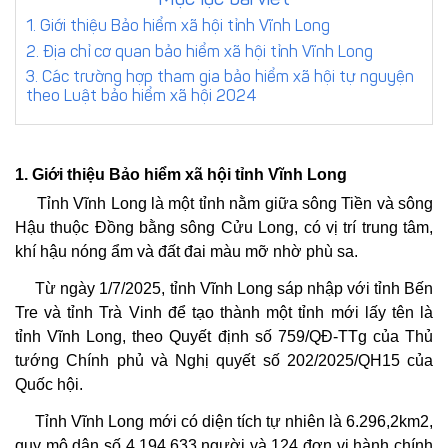
đơn/hợp
trực
1. Giới thiệu Bảo hiểm xã hội tỉnh Vĩnh Long
đồng
tuyến
Yêu
2. Địa chỉ cơ quan bảo hiểm xã hội tỉnh Vĩnh Long
cầu
3. Các trường hợp tham gia bảo hiểm xã hội tự nguyện
theo Luật bảo hiểm xã hội 2024
Đặt
báo
lịch
giá
tư
dịch
1. Giới thiệu Bảo hiểm xã hội tỉnh Vĩnh Long
vấn
vụ
trực
Tỉnh Vĩnh Long là một tỉnh nằm giữa sông Tiền và sông
tiếp
Hậu thuộc Đồng bằng sông Cửu Long, có vị trí trung tâm,
khí hậu nóng ẩm và đất đai màu mỡ nhờ phù sa.
Từ ngày 1/7/2025, tỉnh Vĩnh Long sáp nhập với tỉnh Bến
Tre và tỉnh Trà Vinh để tạo thành một tỉnh mới lấy tên là
tỉnh Vĩnh Long, theo Quyết định số 759/QĐ-TTg của Thủ
tướng Chính phủ và Nghị quyết số 202/2025/QH15 của
Quốc hội.
Tỉnh Vĩnh Long mới có diện tích tự nhiên là 6.296,2km2,
quy mô dân số 4.194.633 người và 124 đơn vị hành chính