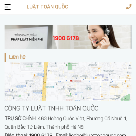
LUẬT TOÀN QUỐC
Tư
vấn
pháp
Dịch
luật
vụ
Liên hệ
Giấy
phép
Văn
bản
luật
Biểu
mẫu
1900
CÔNG TY LUẬT TNHH TOÀN QUỐC
6178
TRỤ SỞ CHÍNH:
463 Hoàng Quốc Việt, Phường Cổ Nhuế 1,
Đặt
Quận Bắc Từ Liêm, Thành phố Hà Nội
câu
Soạn
hỏi
Ðiện thọai:
1900 6178
|
Email:
lienhe@luattoanquoc.com