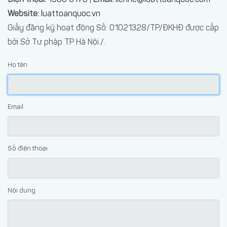
đơn/hợp
trực
Website:
luattoanquoc.vn
đồng
tuyến
Yêu
Giấy đăng ký hoạt động Số: 01021328/TP/ĐKHĐ được cấp
cầu
bởi Sở Tư pháp TP Hà Nội./.
Đặt
báo
lịch
giá
Họ tên
tư
dịch
vấn
vụ
trực
Email
tiếp
Số điện thoại
Nội dung