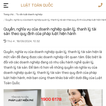
LUẬT TOÀN QUỐC
Trang chủ
Tư vấn luật doanh nghiệp
Quyền, nghĩa vụ của doanh nghiệp quản lý, thanh lý tài sản theo quy định của pháp luật hiện hàn
Tư
vấn
Quyền, nghĩa vụ của doanh nghiệp quản lý, thanh lý tài
sản theo quy định của pháp luật hiện hành
pháp
Dịch
luật
vụ
Thứ 4 , 18/09/2024, 10:32
Giấy
Quyền, nghĩa vụ của doanh nghiệp quản lý, thanh lý tài sản hiện là
phép
một vấn đề đang được các doanh nghiệp rất quan tâm. Đặc biệt là
Văn
đối với các doanh nghiệp đang có nhu cầu hành nghề quản lý,
bản
thanh lý tài sản. Để làm rõ hơn về những quyền và nghĩa vụ của
luật
Biểu
doanh nghiệp quản lý, thanh lý tài sản theo quy định của pháp
mẫu
luật hiện hành, mời bạn cùng tham khảo bài viết dưới đây của Luật
Toàn Quốc.
1900
6178
Đặt
câu
Soạn
hỏi