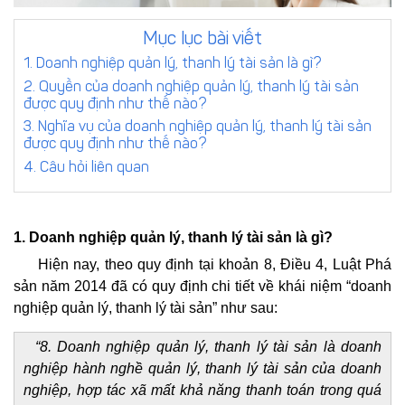
đơn/hợp
trực
Mục lục bài viết
đồng
tuyến
Yêu
1. Doanh nghiệp quản lý, thanh lý tài sản là gì?
cầu
2. Quyền của doanh nghiệp quản lý, thanh lý tài sản
Đặt
báo
được quy định như thế nào?
lịch
giá
3. Nghĩa vụ của doanh nghiệp quản lý, thanh lý tài sản
tư
dịch
được quy định như thế nào?
vấn
vụ
4. Câu hỏi liên quan
trực
tiếp
1. Doanh nghiệp quản lý, thanh lý tài sản là gì?
Hiện nay, theo quy định tại khoản 8, Điều 4, Luật Phá
sản năm 2014 đã có quy định chi tiết về khái niệm “doanh
nghiệp quản lý, thanh lý tài sản” như sau:
“
8. Doanh nghiệp quản lý, thanh lý tài sản là doanh
nghiệp hành nghề quản lý, thanh lý tài sản của doanh
nghiệp, hợp tác xã mất khả năng thanh toán trong quá