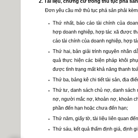
2. Tài liệu, chứng cứ trong thủ tục phá s
Đơn yêu cầu mở thủ tục phá sản phải kèm t
Thứ nhất, báo cáo tài chính của doa
hợp doanh nghiệp, hợp tác xã được th
cáo tài chính của doanh nghiệp, hợp tá
Thứ hai, bản giải trình nguyên nhân d
quả thực hiện các biện pháp khôi ph
được tình trạng mất khả năng thanh to
Thứ ba, bảng kê chi tiết tài sản, địa đ
Thứ tư, danh sách chủ nợ, danh sách n
nợ, người mắc nợ, khoản nợ, khoản c
phần đến hạn hoặc chưa đến hạn;
Thứ năm, giấy tờ, tài liệu liên quan đế
Thứ sáu, kết quả thẩm định giá, định giá 