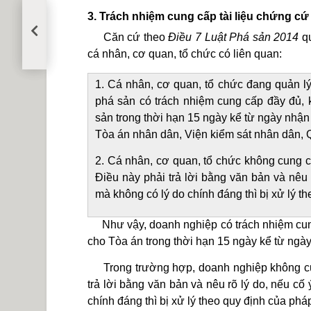
3. Trách nhiệm cung cấp tài liệu chứng c
Luật
sư
Căn cứ theo
Điều 7 Luật Phá sản 2014
q
tư
cá nhân, cơ quan, tổ chức có liên quan:
vấn
luật
đất
1. Cá nhân, cơ quan, tổ chức đang quản lý,
đai
phá sản có trách nhiệm cung cấp đầy đủ, k
qua
sản trong thời hạn 15 ngày kể từ ngày nhậ
số
điện
Tòa án nhân dân, Viện kiểm sát nhân dân, Qu
thoại
tổng
2. Cá nhân, cơ quan, tổ chức không cung c
đài
Điều này phải trả lời bằng văn bản và nêu 
miễn
phí
mà không có lý do chính đáng thì bị xử lý th
Như vậy, doanh nghiệp có trách nhiệm cung 
cho Tòa án trong thời hạn 15 ngày kể từ ng
Trong trường hợp, doanh nghiệp không cung
trả lời bằng văn bản và nêu rõ lý do, nếu cố
chính đáng thì bị xử lý theo quy định của pháp