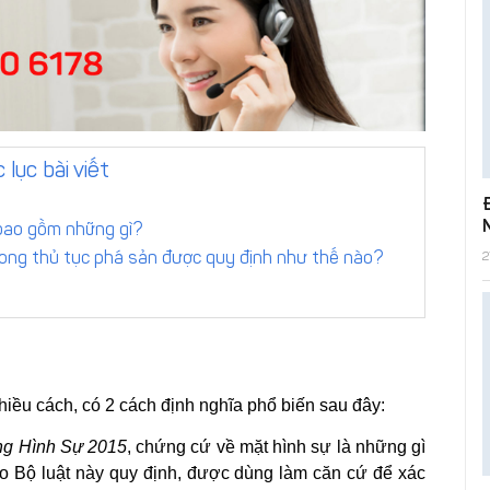
 lục bài viết
n bao gồm những gì?
2
trong thủ tục phá sản được quy định như thế nào?
iều cách, có 2 cách định nghĩa phổ biến sau đây:
ụng Hình Sự 2015
, chứng cứ về mặt hình sự là những gì
c do Bộ luật này quy định, được dùng làm căn cứ để xác