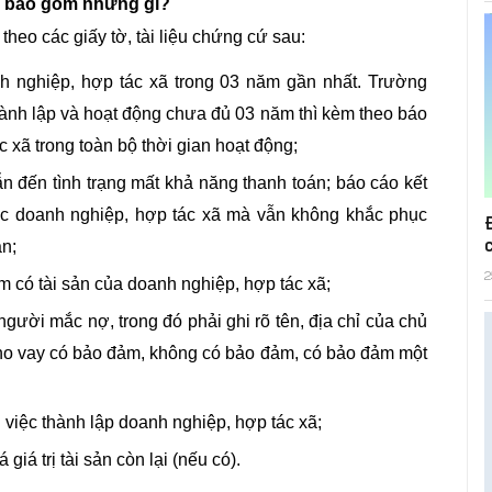
ản bao gồm những gì?
heo các giấy tờ, tài liệu chứng cứ sau:
nh nghiệp, hợp tác xã trong 03 năm gần nhất. Trường
ành lập và hoạt động chưa đủ 03 năm thì kèm theo báo
c xã trong toàn bộ thời gian hoạt động;
ẫn đến tình trạng mất khả năng thanh toán; báo cáo kết
ục doanh nghiệp, hợp tác xã mà vẫn không khắc phục
án;
2
iểm có tài sản của doanh nghiệp, hợp tác xã;
gười mắc nợ, trong đó phải ghi rõ tên, địa chỉ của chủ
ho vay có bảo đảm, không có bảo đảm, có bảo đảm một
n việc thành lập doanh nghiệp, hợp tác xã;
giá trị tài sản còn lại (nếu có).