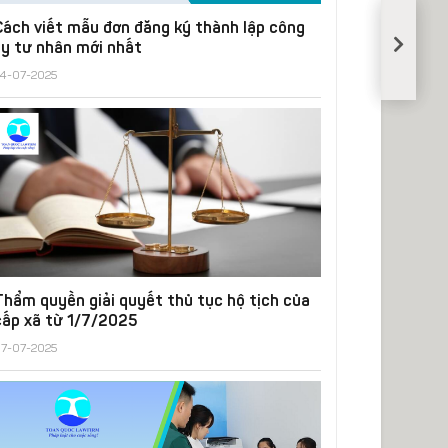
Trườn
Cách viết mẫu đơn đăng ký thành lập công
hợp
ty tư nhân mới nhất
đơn
4-07-2025
phươn
chấm
dứt
hợp
đồng
thuê
nhà
Thẩm quyền giải quyết thủ tục hộ tịch của
cấp xã từ 1/7/2025
7-07-2025