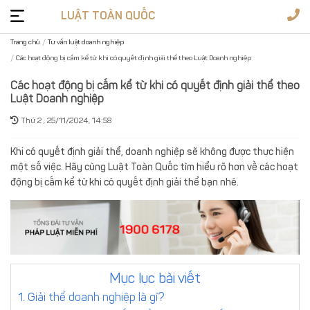
LUẬT TOÀN QUỐC
Trang chủ
Tư vấn luật doanh nghiệp
Các hoạt động bị cấm kể từ khi có quyết định giải thể theo Luật Doanh nghiệp
Tư
vấn
Các hoạt động bị cấm kể từ khi có quyết định giải thể theo
Luật Doanh nghiệp
pháp
Dịch
luật
vụ
Thứ 2 , 25/11/2024, 14:58
Giấy
Khi có quyết định giải thể, doanh nghiệp sẽ không được thực hiện
phép
một số việc. Hãy cùng Luật Toàn Quốc tìm hiểu rõ hơn về các hoạt
Văn
động bị cấm kể từ khi có quyết định giải thể bạn nhé.
bản
luật
Biểu
mẫu
1900
6178
Đặt
Mục lục bài viết
câu
1. Giải thể doanh nghiệp là gì?
Soạn
hỏi