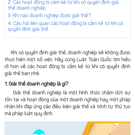
2. Các hoạt động bị cấm kể từ khi có quyết định giải
đơn/hợp
trực
thể doanh nghiệp
đồng
tuyến
Yêu
3. Khi nào doanh nghiệp được giải thể?
cầu
4. Câu hỏi liên quan các hoạt động bị cấm kể từ khi có
quyết định giải thể
Đặt
báo
lịch
giá
tư
dịch
vấn
vụ
Khi có quyết định giải thể, doanh nghiệp sẽ không được
trực
thực hiện một số việc. Hãy cùng Luật Toàn Quốc tìm hiểu
rõ hơn về các hoạt động bị cấm kể từ khi có quyết định
tiếp
giải thể bạn nhé.
1. Giải thể doanh nghiệp là gì?
Giải thể doanh nghiệp là một hình thức chấm dứt sự
tồn tại và hoạt động của một doanh nghiệp hay một pháp
nhân khi đáp ứng các điều kiện giải thể và trình tự thủ tục
mà pháp luật quy định.