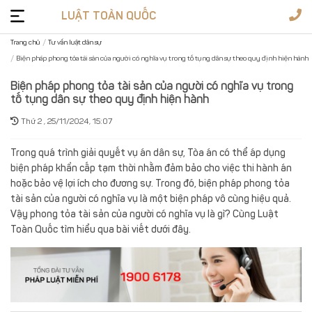
LUẬT TOÀN QUỐC
Trang chủ
Tư vấn luật dân sự
Biện pháp phong tỏa tài sản của người có nghĩa vụ trong tố tụng dân sự theo quy định hiện hành
Tư
vấn
Biện pháp phong tỏa tài sản của người có nghĩa vụ trong
tố tụng dân sự theo quy định hiện hành
pháp
Dịch
luật
vụ
Thứ 2 , 25/11/2024, 15:07
Giấy
Trong quá trình giải quyết vụ án dân sự, Tòa án có thể áp dụng
phép
biện pháp khẩn cấp tạm thời nhằm đảm bảo cho việc thi hành án
Văn
hoặc bảo vệ lợi ích cho đương sự. Trong đó, biện pháp phong tỏa
bản
tài sản của người có nghĩa vụ là một biện pháp vô cùng hiệu quả.
luật
Biểu
Vậy phong tỏa tài sản của người có nghĩa vụ là gì? Cùng Luật
mẫu
Toàn Quốc tìm hiểu qua bài viết dưới đây.
1900
6178
Đặt
câu
Soạn
hỏi