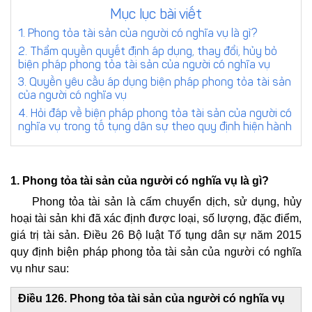
Mục lục bài viết
đơn/hợp
trực
đồng
tuyến
Yêu
1. Phong tỏa tài sản của người có nghĩa vụ là gì?
cầu
2. Thẩm quyền quyết định áp dụng, thay đổi, hủy bỏ
biện pháp phong tỏa tài sản của người có nghĩa vụ
Đặt
báo
3. Quyền yêu cầu áp dụng biện pháp phong tỏa tài sản
lịch
giá
của người có nghĩa vụ
tư
dịch
4. Hỏi đáp về biện pháp phong tỏa tài sản của người có
vấn
vụ
nghĩa vụ trong tố tụng dân sự theo quy định hiện hành
trực
tiếp
1. Phong tỏa tài sản của người có nghĩa vụ là gì?
Phong tỏa tài sản là cấm chuyển dịch, sử dụng, hủy
hoại tài sản khi đã xác định được loại, số lượng, đặc điểm,
giá trị tài sản. Điều 26 Bộ luật Tố tụng dân sự năm 2015
quy định biện pháp phong tỏa tài sản của người có nghĩa
vụ như sau:
Điều 126. Phong tỏa tài sản của người có nghĩa vụ